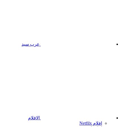
عرب سيد
الافلام
افلام Netfilx