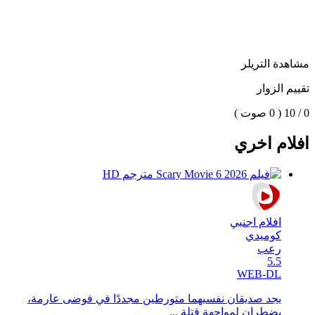
مشاهدة التريلر
تقييم الزوار
0 / 10
( 0 صوت )
افلام اخري
افلام اجنبي
كوميدي
رعب
5.5
WEB-DL
يجد صديقان نفسيهما متورطين مجددًا في فوضى عارمة،
يضطران لمواجهة قتلة ...