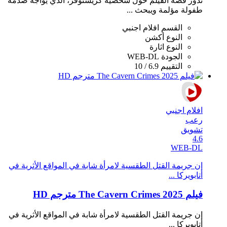
تدور قصة الفيلم حول شخصية كريستوفر، الذي يواجه صدمة
طفولة مؤلمة ويبحث ...
القسم
افلام اجنبي
النوع
أكشن
النوع
اثارة
الجودة
WEB-DL
التقييم
6.9 / 10
افلام اجنبي
رعب
تشويق
4.6
WEB-DL
إن جريمة القتل الطقسية لامرأة شابة في المواقع الأثرية في
أتابويركا ...
فيلم The Cavern Crimes 2025 مترجم HD
إن جريمة القتل الطقسية لامرأة شابة في المواقع الأثرية في
أتابويركا ...