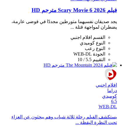
فيلم Scary Movie 6 2026 مترجم HD
يجد صديقان نفسيهما متورطين مجددًا في فوضى عارمة،
يضطران لمواجهة قتلة ...
القسم
افلام اجنبي
النوع
كوميدي
النوع
رعب
الجودة
WEB-DL
التقييم
5.5 / 10
افلام اجنبي
دراما
كوميدي
6.5
WEB-DL
يستكشف الفيلم رحلة ثلاثة شباب وهم يبحثون عن العزاء
تحت النظرة اليقظة ...