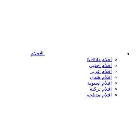
الافلام
افلام Netfilx
افلام اجنبي
افلام عربي
افلام هندى
افلام اسيوية
افلام تركية
افلام مدبلجة