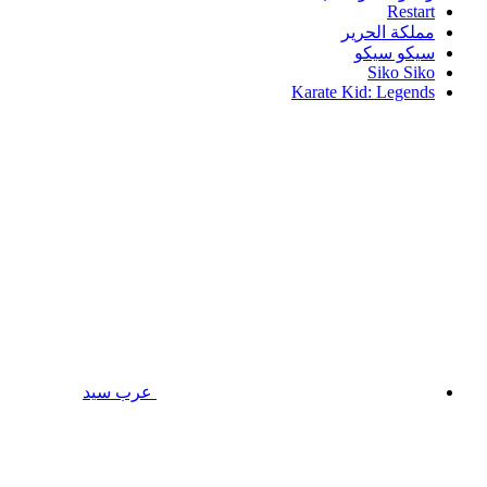
Restart
مملكة الحرير
سيكو سيكو
Siko Siko
Karate Kid: Legends
عرب سيد