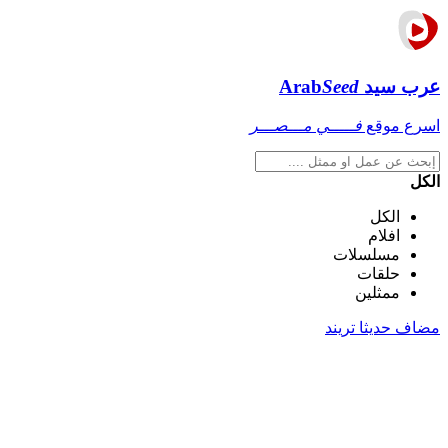
عرب سيد
Seed
Arab
اسرع موقع
فـــــي مـــصـــر
الكل
الكل
افلام
مسلسلات
حلقات
ممثلين
مضاف حديثا
تريند