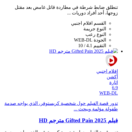
تنطلق ضابط شرطة في مطاردة قاتل غامض بعد مقتل
زوجها، أحد أفراد دوريات ...
القسم
افلام اجنبي
النوع
جريمة
النوع
رعب
الجودة
WEB-DL
التقييم
4.1 / 10
افلام اجنبي
أكشن
اثارة
6.9
WEB-DL
تدور قصة الفيلم حول شخصية كريستوفر، الذي يواجه صدمة
طفولة مؤلمة ويبحث ...
فيلم Gifted Pain 2025 مترجم HD