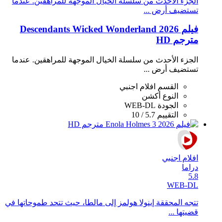
الجزء الأحدث من سلسلة الخيال الموجهة للمراهقين. عندما
تستضيف أرض ...
فيلم Descendants Wicked Wonderland 2026
مترجم HD
الجزء الأحدث من سلسلة الخيال الموجهة للمراهقين. عندما
تستضيف أرض ...
القسم
افلام اجنبي
النوع
أكشن
الجودة
WEB-DL
التقييم
5.7 / 10
افلام اجنبي
دراما
5.8
WEB-DL
تتجه المحققة إينولا هولمز إلى مالطا، حيث تتحد طموحاتها في
قضيتها ...