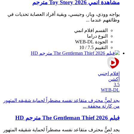
مشاهدة انمي Toy Story 2026 مترجم
يواجه وودي، وباز، وجيسي، وبقية أفراد العصابة تحديات في
وظائفهم عندما ...
القسم
افلام انمي
النوع
دراما
الجودة
WEB-DL
التقييم
7.5 / 10
افلام اجنبي
أكشن
3.5
WEB-DL
يجد لصٌّ محترف متقاعد نفسه مضطراً لحماية شقيقه المتهور
من كارثة محققة ...
فيلم The Gentleman Thief 2026 مترجم HD
يجد لصٌّ محترف متقاعد نفسه مضطراً لحماية شقيقه المتهور