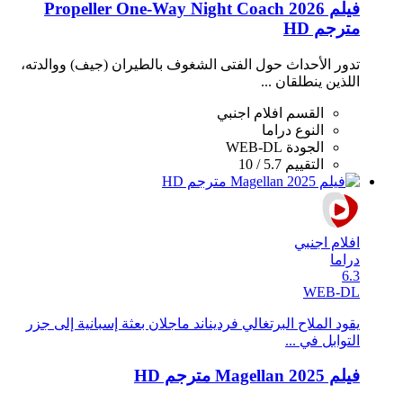
فيلم Propeller One-Way Night Coach 2026
مترجم HD
تدور الأحداث حول الفتى الشغوف بالطيران (جيف) ووالدته،
اللذين ينطلقان ...
القسم
افلام اجنبي
النوع
دراما
الجودة
WEB-DL
التقييم
5.7 / 10
افلام اجنبي
دراما
6.3
WEB-DL
يقود الملاح البرتغالي فرديناند ماجلان بعثة إسبانية إلى جزر
التوابل في ...
فيلم Magellan 2025 مترجم HD