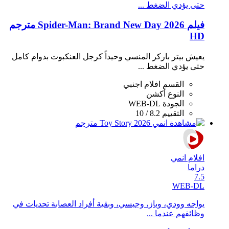
حتى يؤدي الضغط ...
فيلم Spider-Man: Brand New Day 2026 مترجم
HD
يعيش بيتر باركر المنسي وحيداً كرجل العنكبوت بدوام كامل
حتى يؤدي الضغط ...
القسم
افلام اجنبي
النوع
أكشن
الجودة
WEB-DL
التقييم
8.2 / 10
افلام انمي
دراما
7.5
WEB-DL
يواجه وودي، وباز، وجيسي، وبقية أفراد العصابة تحديات في
وظائفهم عندما ...