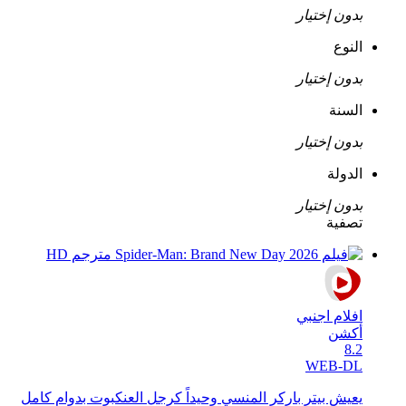
بدون إختيار
النوع
بدون إختيار
السنة
بدون إختيار
الدولة
بدون إختيار
تصفية
افلام اجنبي
أكشن
8.2
WEB-DL
يعيش بيتر باركر المنسي وحيداً كرجل العنكبوت بدوام كامل