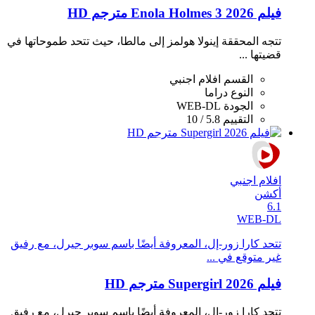
فيلم Enola Holmes 3 2026 مترجم HD
تتجه المحققة إينولا هولمز إلى مالطا، حيث تتحد طموحاتها في
قضيتها ...
القسم
افلام اجنبي
النوع
دراما
الجودة
WEB-DL
التقييم
5.8 / 10
افلام اجنبي
أكشن
6.1
WEB-DL
تتحد كارا زور-إل، المعروفة أيضًا باسم سوبر جيرل، مع رفيق
غير متوقع في ...
فيلم Supergirl 2026 مترجم HD
تتحد كارا زور-إل، المعروفة أيضًا باسم سوبر جيرل، مع رفيق