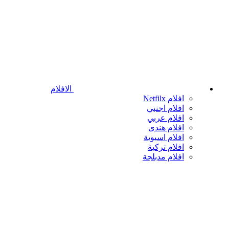
الافلام
افلام Netfilx
افلام اجنبي
افلام عربي
افلام هندى
افلام اسيوية
افلام تركية
افلام مدبلجة