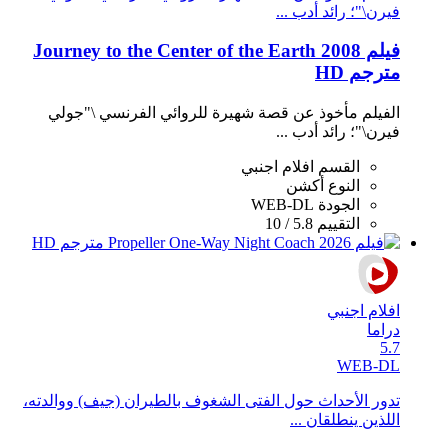
فيرن\"؛ رائد أدب ...
فيلم Journey to the Center of the Earth 2008
مترجم HD
الفيلم مأخوذ عن قصة شهيرة للروائي الفرنسي \"جولي
فيرن\"؛ رائد أدب ...
القسم
افلام اجنبي
النوع
أكشن
الجودة
WEB-DL
التقييم
5.8 / 10
افلام اجنبي
دراما
5.7
WEB-DL
تدور الأحداث حول الفتى الشغوف بالطيران (جيف) ووالدته،
اللذين ينطلقان ...