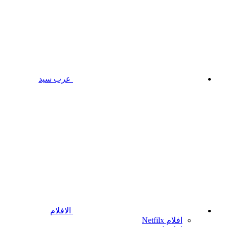
عرب سيد
الافلام
افلام Netfilx