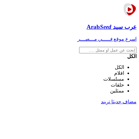
عرب سيد
Seed
Arab
اسرع موقع
فـــــي مـــصـــر
الكل
الكل
افلام
مسلسلات
حلقات
ممثلين
مضاف حديثا
تريند