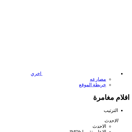
اخري
مصارعه
خريطة الموقع
افلام مغامرة
الترتيب
الاحدث
الاحدث
الاعلي تقييما IMDb