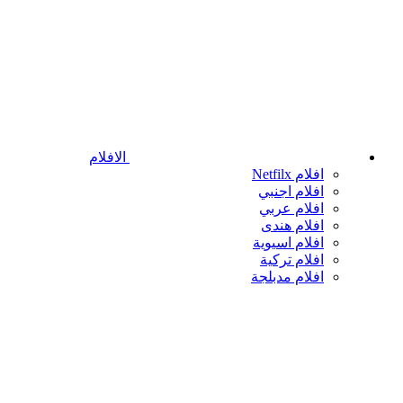
الافلام
افلام Netfilx
افلام اجنبي
افلام عربي
افلام هندى
افلام اسيوية
افلام تركية
افلام مدبلجة