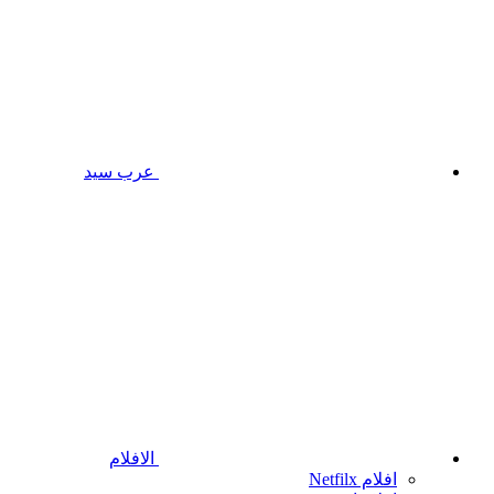
عرب سيد
الافلام
افلام Netfilx