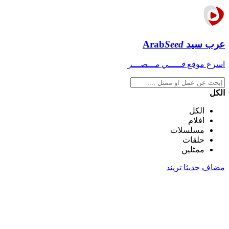
عرب سيد
Seed
Arab
اسرع موقع
فـــــي مـــصـــر
الكل
الكل
افلام
مسلسلات
حلقات
ممثلين
مضاف حديثا
تريند