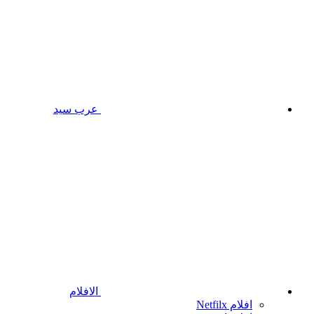
عرب سيد
الافلام
افلام Netfilx