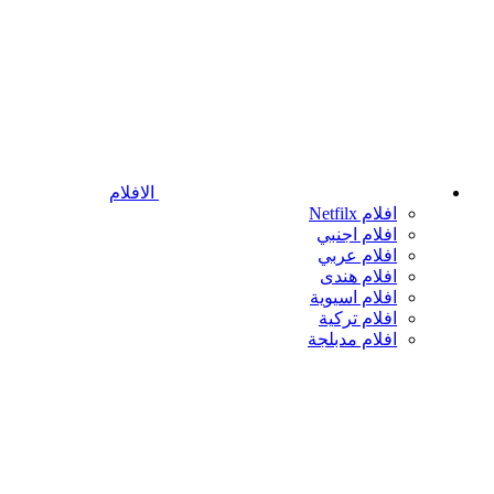
الافلام
افلام Netfilx
افلام اجنبي
افلام عربي
افلام هندى
افلام اسيوية
افلام تركية
افلام مدبلجة