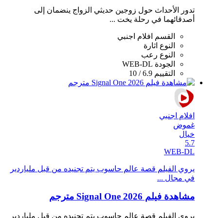
تدور الأحداث حول زوجين حديثي الزواج ينضمان إلى
أصدقائهما في رحلة يخت ...
القسم
افلام اجنبي
النوع
اثارة
النوع
رعب
الجودة
WEB-DL
التقييم
6.9 / 10
افلام اجنبي
غموض
خيال
5.7
WEB-DL
يروي الفيلم قصة عالم حاسوب يتم تجنيده من قبل ملياردير
في مجال ...
مشاهدة فيلم Signal One 2026 مترجم
يروي الفيلم قصة عالم حاسوب يتم تجنيده من قبل ملياردير