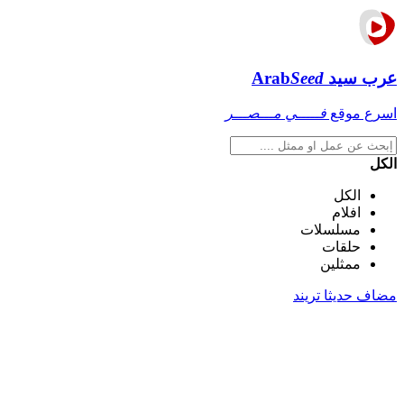
عرب سيد
Seed
Arab
اسرع موقع
فـــــي مـــصـــر
الكل
الكل
افلام
مسلسلات
حلقات
ممثلين
مضاف حديثا
تريند