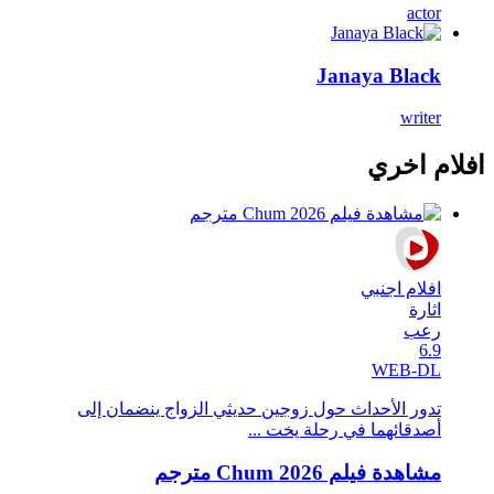
actor
Janaya Black
writer
افلام اخري
افلام اجنبي
اثارة
رعب
6.9
WEB-DL
تدور الأحداث حول زوجين حديثي الزواج ينضمان إلى
أصدقائهما في رحلة يخت ...
مشاهدة فيلم Chum 2026 مترجم