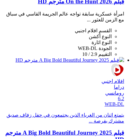
فيلم On the Hunt 2026 مترجم HD
امرأة عسكرية سابقة تواجه عالم الجريمة القاسي في سباق
مع الزمن للعثور ...
القسم
افلام اجنبي
النوع
أكشن
النوع
اثارة
الجودة
WEB-DL
التقييم
2.9 / 10
افلام اجنبي
دراما
رومانسي
6.2
WEB-DL
يتمتع اثنان من الغرباء الذين يجتمعون في حفل زفاف صديق
مشترك بفرصة ...
فيلم A Big Bold Beautiful Journey 2025 مترجم