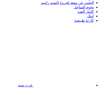
البحث عن منفذ لخروج السيد رامبو
نجوم الساحل
كامل العدد
لينك
كارثة طبيعية
عرب سيد