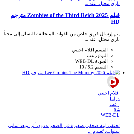
نازي محتل. عند ...
فيلم Zombies of the Third Reich 2025 مترجم
HD
يتم إرسال فريق خاص من القوات المتحالفة للتسلل إلى مخبأ
نازي محتل. عند ...
القسم
افلام اجنبي
النوع
رعب
الجودة
WEB-DL
التقييم
5.2 / 10
افلام اجنبي
دراما
رعب
6.4
WEB-DL
تختفي ابنة صحفي صغيرة في الصحراء دون أثر. وبعد ثماني
سنوات، تُصدم ...