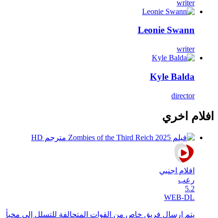
writer
Leonie Swann
writer
Kyle Balda
director
افلام اخري
افلام اجنبي
رعب
5.2
WEB-DL
يتم إرسال فريق خاص من القوات المتحالفة للتسلل إلى مخبأ