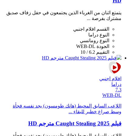
HD
يتمتع اثنان من الغرباء الذين يجتمعون في حفل زفاف صديق
مشترك بفرصة ...
القسم
افلام اجنبي
النوع
دراما
النوع
رومانسي
الجودة
WEB-DL
التقييم
6.2 / 10
افلام اجنبي
دراما
7.3
WEB-DL
اللاعب السابق المحبط (هانك طومسون) يجد نفسه فجأة
وسط صراع خطير للبقاء ...
فيلم Caught Stealing 2025 مترجم HD
اللاعب السابق المحبط (هانك طومسون) يجد نفسه فجأة