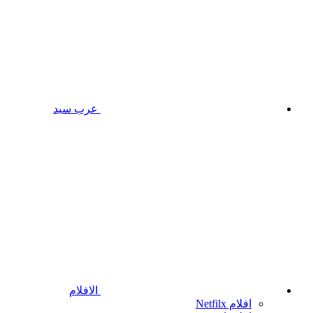
عرب سيد
الافلام
افلام Netfilx