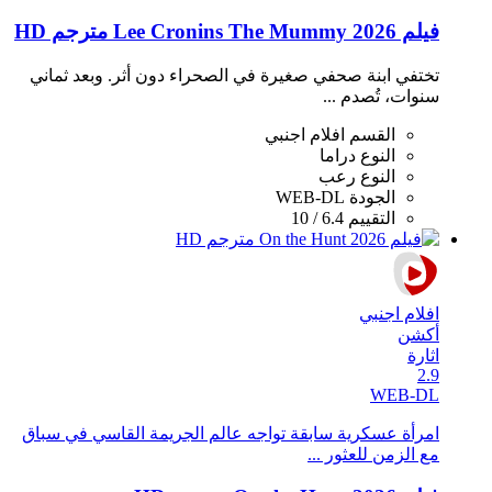
فيلم Lee Cronins The Mummy 2026 مترجم HD
تختفي ابنة صحفي صغيرة في الصحراء دون أثر. وبعد ثماني
سنوات، تُصدم ...
القسم
افلام اجنبي
النوع
دراما
النوع
رعب
الجودة
WEB-DL
التقييم
6.4 / 10
افلام اجنبي
أكشن
اثارة
2.9
WEB-DL
امرأة عسكرية سابقة تواجه عالم الجريمة القاسي في سباق
مع الزمن للعثور ...