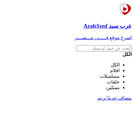
عرب سيد
Seed
Arab
اسرع موقع
فـــــي مـــصـــر
الكل
الكل
افلام
مسلسلات
حلقات
ممثلين
مضاف حديثا
تريند