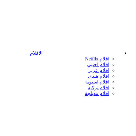
الافلام
افلام Netfilx
افلام اجنبي
افلام عربي
افلام هندى
افلام اسيوية
افلام تركية
افلام مدبلجة