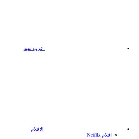
عرب سيد
الافلام
افلام Netfilx