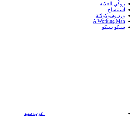
روكي الغلابة
استنساخ
ورد وشوكولاتة
A Working Man
سيكو سيكو
عرب سيد