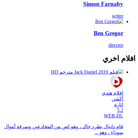
Simon Farnaby
writer
Ben Gregor
director
افلام اخري
افلام هندي
أكشن
اثارة
5.2
WEB-DL
قام دانيال بطرد جاك ، وهو لص من المخادعين وسرقة أموال
سوداء ، وهو ...