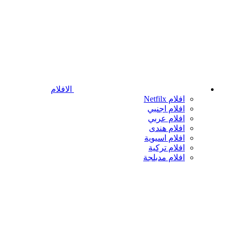
الافلام
افلام Netfilx
افلام اجنبي
افلام عربي
افلام هندى
افلام اسيوية
افلام تركية
افلام مدبلجة