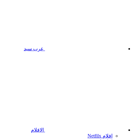
عرب سيد
الافلام
افلام Netfilx