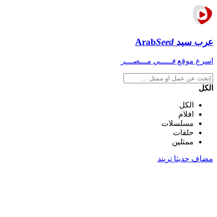
عرب سيد
Seed
Arab
اسرع موقع
فـــــي مـــصـــر
الكل
الكل
افلام
مسلسلات
حلقات
ممثلين
مضاف حديثا
تريند