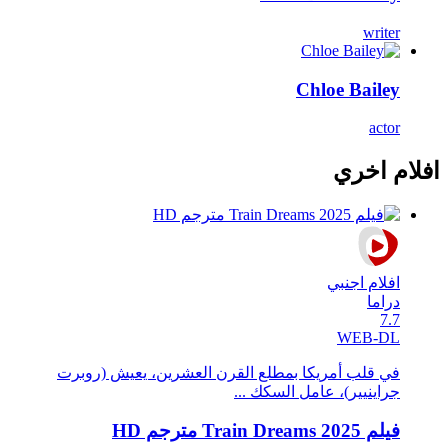
writer
Chloe Bailey
actor
افلام اخري
افلام اجنبي
دراما
7.7
WEB-DL
في قلب أمريكا بمطلع القرن العشرين، يعيش (روبرت
جراينيير)، عامل السكك ...
فيلم Train Dreams 2025 مترجم HD