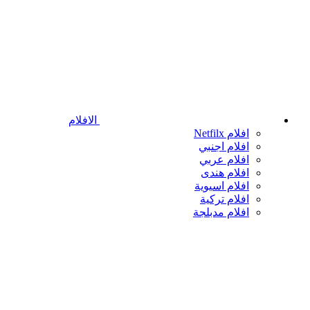
الافلام
افلام Netfilx
افلام اجنبي
افلام عربي
افلام هندى
افلام اسيوية
افلام تركية
افلام مدبلجة