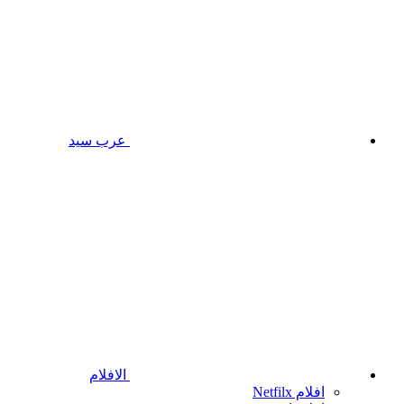
عرب سيد
الافلام
افلام Netfilx