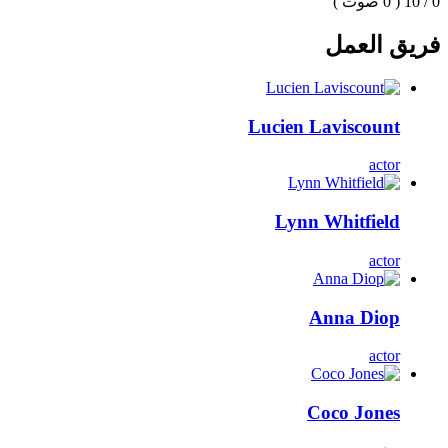
0 / 10
( 0 صوت )
فريق العمل
Lucien Laviscount
actor
Lynn Whitfield
actor
Anna Diop
actor
Coco Jones