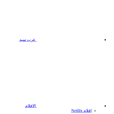
عرب سيد
الافلام
افلام Netfilx