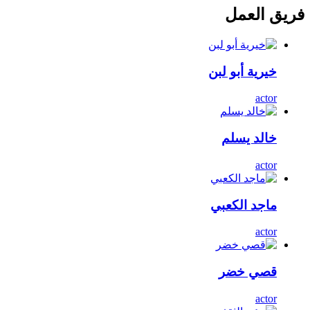
فريق العمل
خيرية أبو لبن
actor
خالد يسلم
actor
ماجد الكعبي
actor
قصي خضر
actor