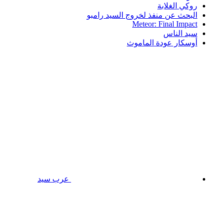
روكي الغلابة
البحث عن منفذ لخروج السيد رامبو
Meteor: Final Impact
سيد الناس
أوسكار عودة الماموث
عرب سيد