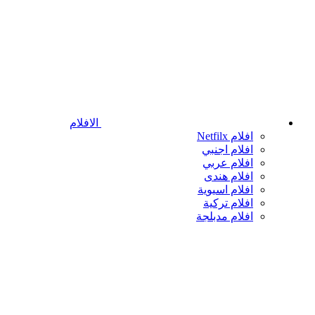
الافلام
افلام Netfilx
افلام اجنبي
افلام عربي
افلام هندى
افلام اسيوية
افلام تركية
افلام مدبلجة