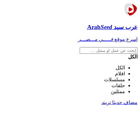
عرب سيد
Seed
Arab
اسرع موقع
فـــــي مـــصـــر
الكل
الكل
افلام
مسلسلات
حلقات
ممثلين
مضاف حديثا
تريند