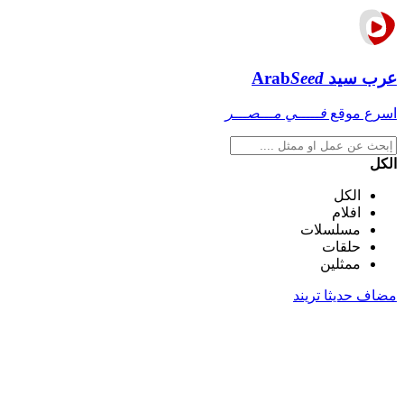
عرب سيد
Seed
Arab
اسرع موقع
فـــــي مـــصـــر
الكل
الكل
افلام
مسلسلات
حلقات
ممثلين
مضاف حديثا
تريند