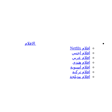
الافلام
افلام Netfilx
افلام اجنبي
افلام عربي
افلام هندى
افلام اسيوية
افلام تركية
افلام مدبلجة