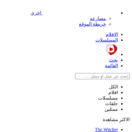
اخري
مصارعه
خريطة الموقع
الافلام
المسلسلات
بحث
القائمة
الكل
افلام
مسلسلات
حلقات
ممثلين
الاكثر مشاهدة
The Witcher