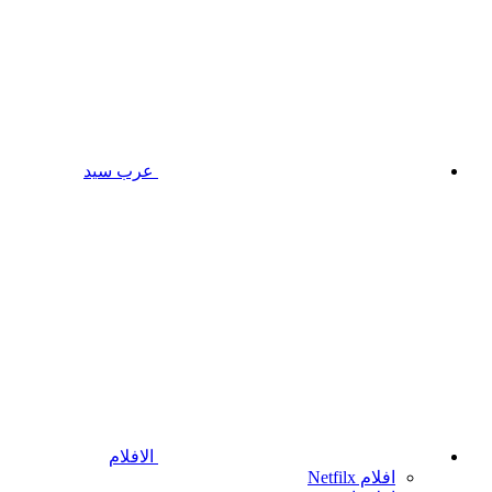
عرب سيد
الافلام
افلام Netfilx