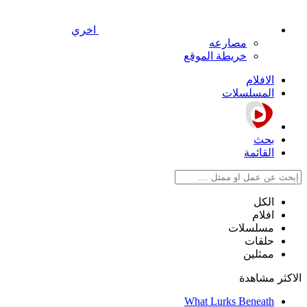
اخري
مصارعه
خريطة الموقع
الافلام
المسلسلات
بحث
القائمة
الكل
افلام
مسلسلات
حلقات
ممثلين
الاكثر مشاهدة
What Lurks Beneath