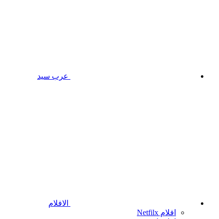
عرب سيد
الافلام
افلام Netfilx