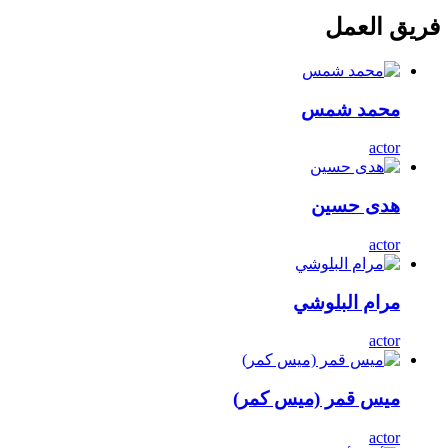
فريق العمل
محمد شمس
actor
هدى حسين
actor
مرام البلوشي
actor
ميس قمر (ميس كمر)
actor