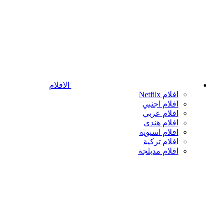
الافلام
افلام Netfilx
افلام اجنبي
افلام عربي
افلام هندى
افلام اسيوية
افلام تركية
افلام مدبلجة