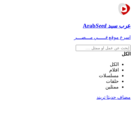
عرب سيد
Seed
Arab
اسرع موقع
فـــــي مـــصـــر
الكل
الكل
افلام
مسلسلات
حلقات
ممثلين
مضاف حديثا
تريند