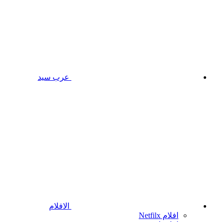
عرب سيد
الافلام
افلام Netfilx