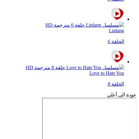
Linlang
الحلقة
6
Love to Hate You
الحلقة
8
عودة الى أعلي