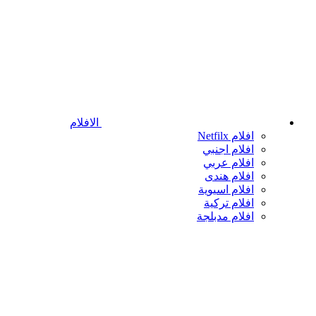
الافلام
افلام Netfilx
افلام اجنبي
افلام عربي
افلام هندى
افلام اسيوية
افلام تركية
افلام مدبلجة