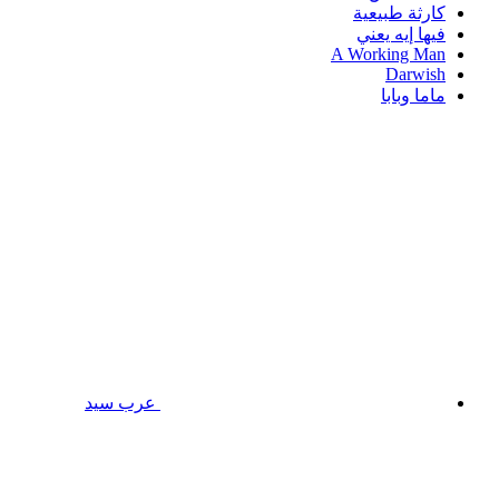
كارثة طبيعية
فيها إيه يعني
A Working Man
Darwish
ماما وبابا
عرب سيد