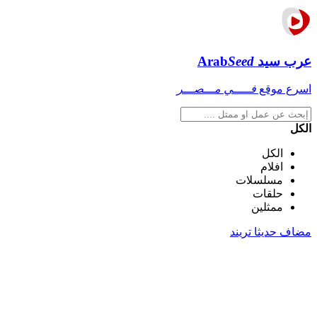
عرب سيد
Seed
Arab
اسرع موقع
فـــــي مـــصـــر
الكل
الكل
افلام
مسلسلات
حلقات
ممثلين
مضاف حديثا
تريند