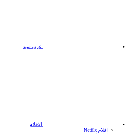
عرب سيد
الافلام
افلام Netfilx