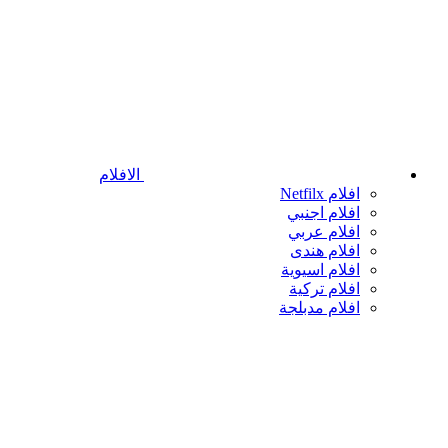
الافلام
افلام Netfilx
افلام اجنبي
افلام عربي
افلام هندى
افلام اسيوية
افلام تركية
افلام مدبلجة