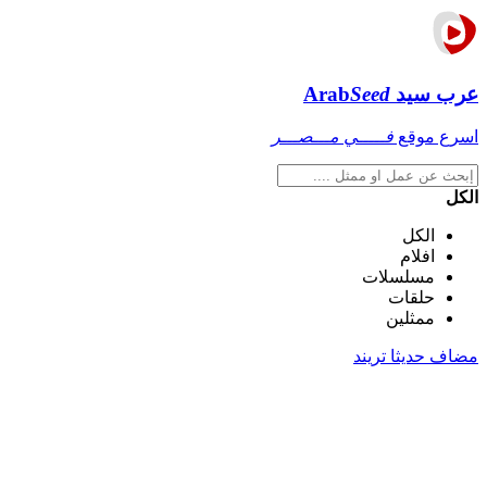
عرب سيد
Seed
Arab
اسرع موقع
فـــــي مـــصـــر
الكل
الكل
افلام
مسلسلات
حلقات
ممثلين
مضاف حديثا
تريند