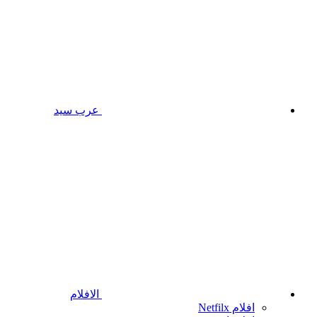
عرب سيد
الافلام
افلام Netfilx