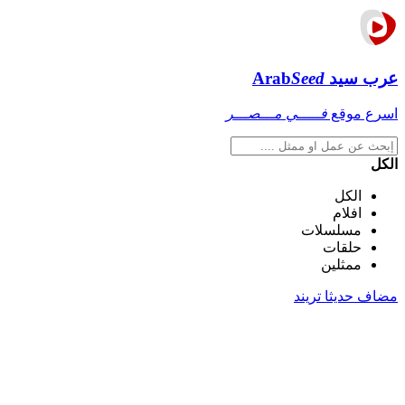
عرب سيد
Seed
Arab
اسرع موقع
فـــــي مـــصـــر
الكل
الكل
افلام
مسلسلات
حلقات
ممثلين
مضاف حديثا
تريند