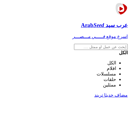
عرب سيد
Seed
Arab
اسرع موقع
فـــــي مـــصـــر
الكل
الكل
افلام
مسلسلات
حلقات
ممثلين
مضاف حديثا
تريند