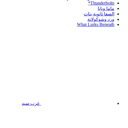
Thunderbolts*
ماما وبابا
الصفا ثانوية بنات
ورد وشوكولاتة
What Lurks Beneath
عرب سيد