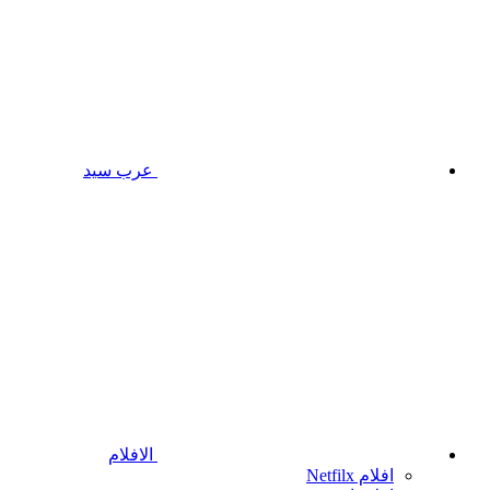
عرب سيد
الافلام
افلام Netfilx