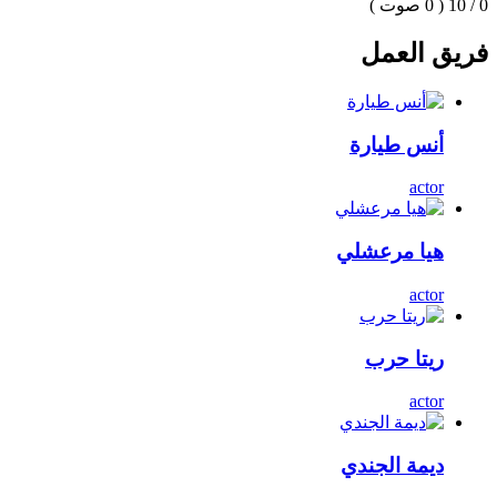
0 / 10
( 0 صوت )
فريق العمل
أنس طيارة
actor
هيا مرعشلي
actor
ريتا حرب
actor
ديمة الجندي