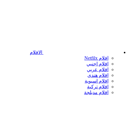
الافلام
افلام Netfilx
افلام اجنبي
افلام عربي
افلام هندى
افلام اسيوية
افلام تركية
افلام مدبلجة