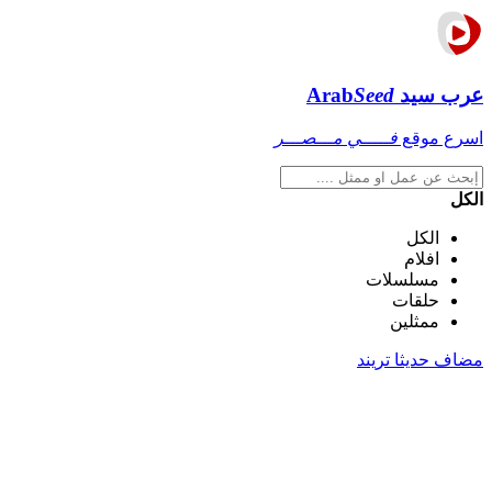
عرب سيد
Seed
Arab
اسرع موقع
فـــــي مـــصـــر
الكل
الكل
افلام
مسلسلات
حلقات
ممثلين
مضاف حديثا
تريند