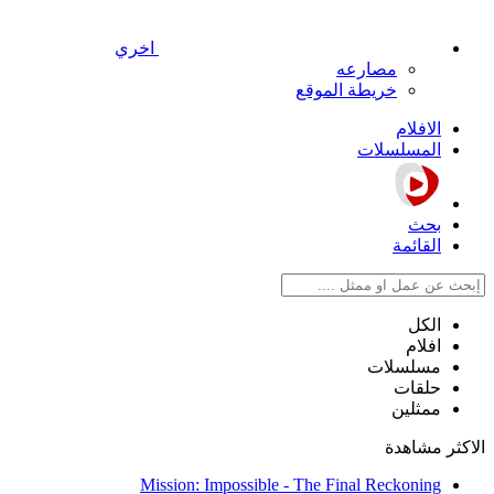
اخري
مصارعه
خريطة الموقع
الافلام
المسلسلات
بحث
القائمة
الكل
افلام
مسلسلات
حلقات
ممثلين
الاكثر مشاهدة
Mission: Impossible - The Final Reckoning