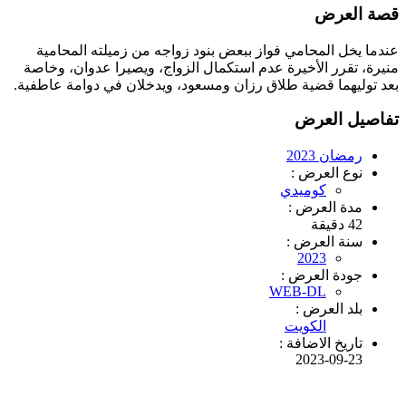
قصة العرض
عندما يخل المحامي فواز ببعض بنود زواجه من زميلته المحامية
منيرة، تقرر الأخيرة عدم استكمال الزواج، ويصيرا عدوان، وخاصة
بعد توليهما قضية طلاق رزان ومسعود، ويدخلان في دوامة عاطفية.
تفاصيل العرض
رمضان 2023
نوع العرض :
كوميدي
مدة العرض :
42 دقيقة
سنة العرض :
2023
جودة العرض :
WEB-DL
بلد العرض :
الكويت
تاريخ الاضافة :
2023-09-23