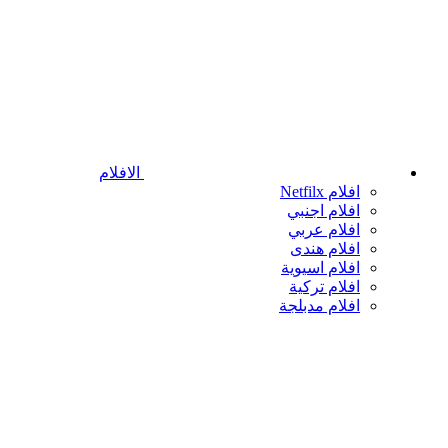
الافلام
افلام Netfilx
افلام اجنبي
افلام عربي
افلام هندى
افلام اسيوية
افلام تركية
افلام مدبلجة