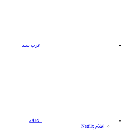
عرب سيد
الافلام
افلام Netfilx