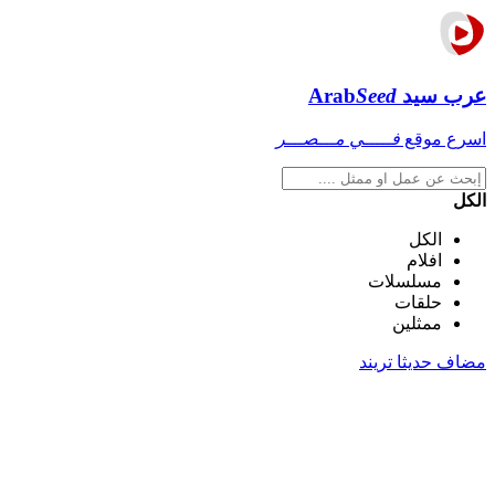
عرب سيد
Seed
Arab
اسرع موقع
فـــــي مـــصـــر
الكل
الكل
افلام
مسلسلات
حلقات
ممثلين
مضاف حديثا
تريند