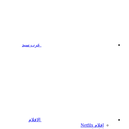
عرب سيد
الافلام
افلام Netfilx