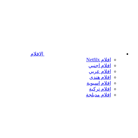
الافلام
افلام Netfilx
افلام اجنبي
افلام عربي
افلام هندى
افلام اسيوية
افلام تركية
افلام مدبلجة