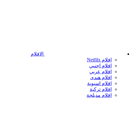
الافلام
افلام Netfilx
افلام اجنبي
افلام عربي
افلام هندى
افلام اسيوية
افلام تركية
افلام مدبلجة