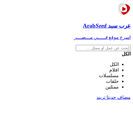
عرب سيد
Seed
Arab
اسرع موقع
فـــــي مـــصـــر
الكل
الكل
افلام
مسلسلات
حلقات
ممثلين
مضاف حديثا
تريند