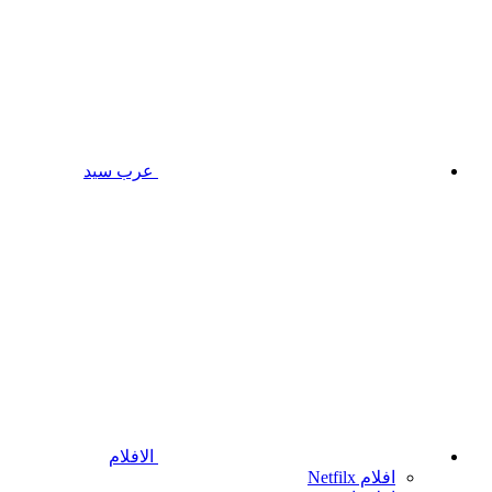
عرب سيد
الافلام
افلام Netfilx