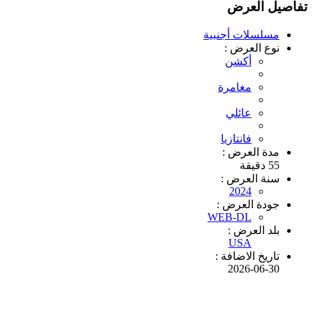
تفاصيل العرض
مسلسلات أجنبية
نوع العرض :
أكشن
مغامرة
عائلي
فانتازيا
مدة العرض :
55 دقيقة
سنة العرض :
2024
جودة العرض :
WEB-DL
بلد العرض :
USA
تاريخ الاضافة :
2026-06-30