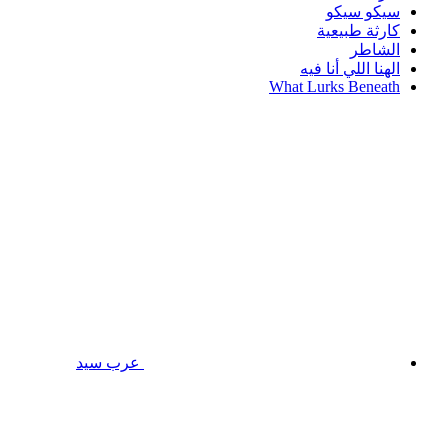
سيكو سيكو
كارثة طبيعية
الشاطر
الهنا اللي أنا فيه
What Lurks Beneath
عرب سيد