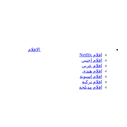
الافلام
افلام Netfilx
افلام اجنبي
افلام عربي
افلام هندى
افلام اسيوية
افلام تركية
افلام مدبلجة