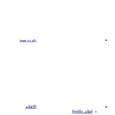
عرب سيد
الافلام
افلام Netfilx