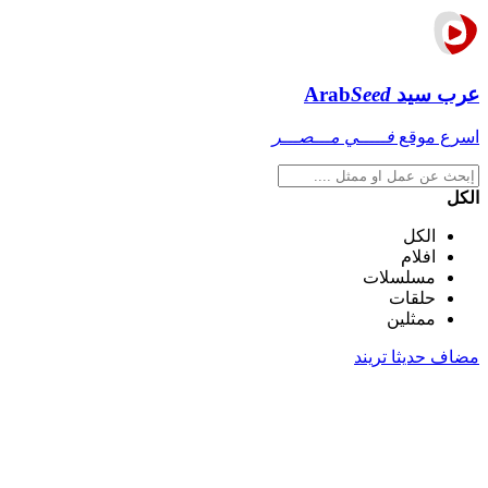
عرب سيد
Seed
Arab
اسرع موقع
فـــــي مـــصـــر
الكل
الكل
افلام
مسلسلات
حلقات
ممثلين
مضاف حديثا
تريند