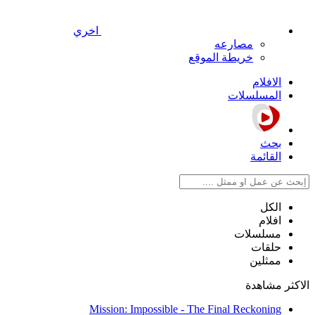
اخري
مصارعه
خريطة الموقع
الافلام
المسلسلات
بحث
القائمة
الكل
افلام
مسلسلات
حلقات
ممثلين
الاكثر مشاهدة
Mission: Impossible - The Final Reckoning