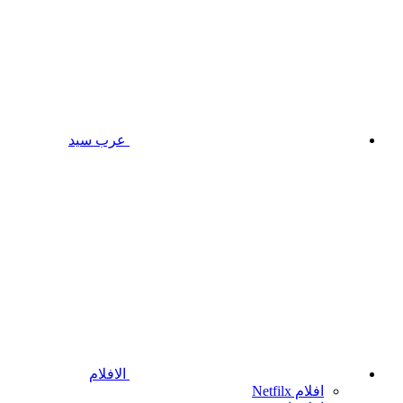
عرب سيد
الافلام
افلام Netfilx