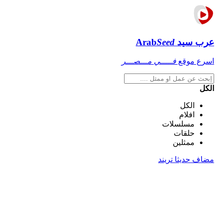
عرب سيد
Seed
Arab
اسرع موقع
فـــــي مـــصـــر
الكل
الكل
افلام
مسلسلات
حلقات
ممثلين
مضاف حديثا
تريند