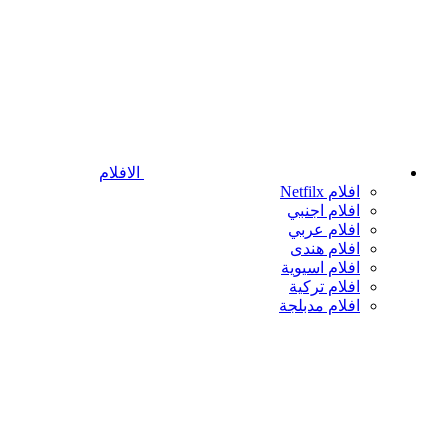
الافلام
افلام Netfilx
افلام اجنبي
افلام عربي
افلام هندى
افلام اسيوية
افلام تركية
افلام مدبلجة