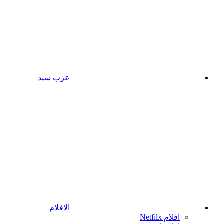
عرب سيد
الافلام
افلام Netfilx