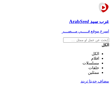
عرب سيد
Seed
Arab
اسرع موقع
فـــــي مـــصـــر
الكل
الكل
افلام
مسلسلات
حلقات
ممثلين
مضاف حديثا
تريند