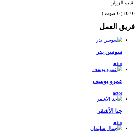
تقييم الزوار
0 / 10
( 0 صوت )
فريق العمل
سوسن بدر
actor
عمرو يوسف
actor
چنا الأشقر
actor