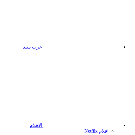
عرب سيد
الافلام
افلام Netfilx