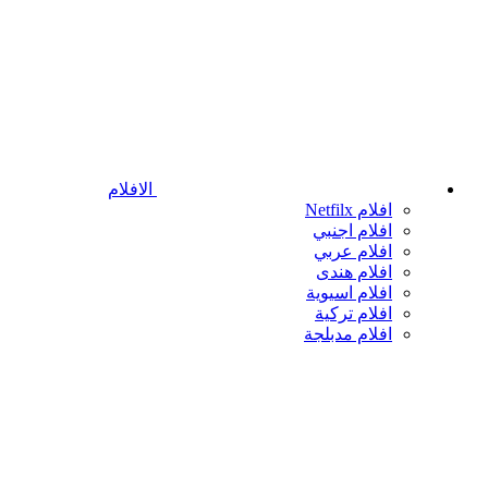
الافلام
افلام Netfilx
افلام اجنبي
افلام عربي
افلام هندى
افلام اسيوية
افلام تركية
افلام مدبلجة