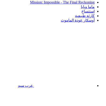
Mission: Impossible - The Final Reckoning
ماما وبابا
استنساخ
كارثة طبيعية
أوسكار عودة الماموث
عرب سيد