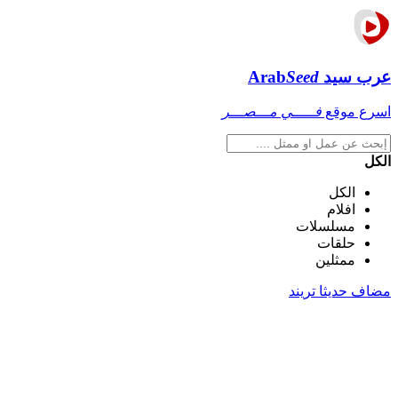
عرب سيد
Seed
Arab
اسرع موقع
فـــــي مـــصـــر
الكل
الكل
افلام
مسلسلات
حلقات
ممثلين
مضاف حديثا
تريند