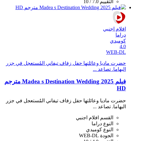
التقييم
7.0 / 10
افلام اجنبي
دراما
كوميدي
4.0
WEB-DL
حضرت ماديا وعائلتها حفل زفاف تيفاني المُستعجل في جزر
البهاما. تصاعد ...
فيلم Madea s Destination Wedding 2025 مترجم
HD
حضرت ماديا وعائلتها حفل زفاف تيفاني المُستعجل في جزر
البهاما. تصاعد ...
القسم
افلام اجنبي
النوع
دراما
النوع
كوميدي
الجودة
WEB-DL