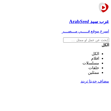
عرب سيد
Seed
Arab
اسرع موقع
فـــــي مـــصـــر
الكل
الكل
افلام
مسلسلات
حلقات
ممثلين
مضاف حديثا
تريند