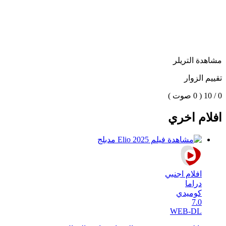
مشاهدة التريلر
تقييم الزوار
0 / 10
( 0 صوت )
افلام اخري
افلام اجنبي
دراما
كوميدي
7.0
WEB-DL