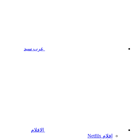
عرب سيد
الافلام
افلام Netfilx