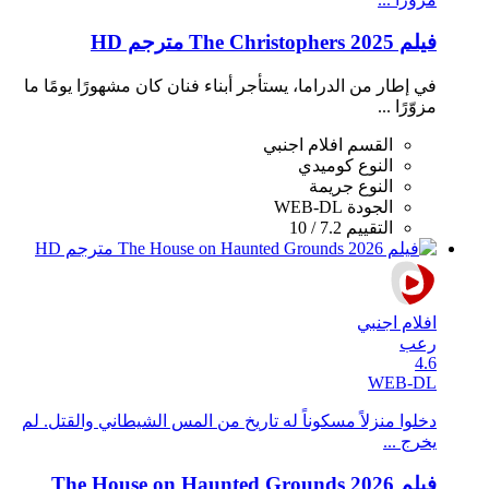
فيلم The Christophers 2025 مترجم HD
في إطار من الدراما، يستأجر أبناء فنان كان مشهورًا يومًا ما
مزوّرًا ...
القسم
افلام اجنبي
النوع
كوميدي
النوع
جريمة
الجودة
WEB-DL
التقييم
7.2 / 10
افلام اجنبي
رعب
4.6
WEB-DL
دخلوا منزلاً مسكوناً له تاريخ من المس الشيطاني والقتل. لم
يخرج ...
فيلم The House on Haunted Grounds 2026