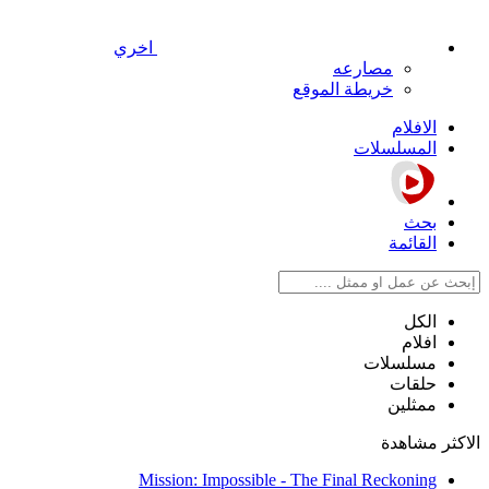
اخري
مصارعه
خريطة الموقع
الافلام
المسلسلات
بحث
القائمة
الكل
افلام
مسلسلات
حلقات
ممثلين
الاكثر مشاهدة
Mission: Impossible - The Final Reckoning