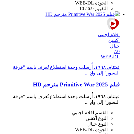
الجودة
WEB-DL
التقييم
6.9 / 10
افلام اجنبي
أكشن
خيال
7.0
WEB-DL
فيتنام. ١٩٦٨. أُرسلت وحدة استطلاع تُعرف باسم "فرقة
النسور" إلى وادٍ ...
فيلم Primitive War 2025 مترجم HD
فيتنام. ١٩٦٨. أُرسلت وحدة استطلاع تُعرف باسم "فرقة
النسور" إلى وادٍ ...
القسم
افلام اجنبي
النوع
أكشن
النوع
خيال
الجودة
WEB-DL