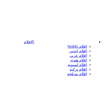
الافلام
افلام Netfilx
افلام اجنبي
افلام عربي
افلام هندى
افلام اسيوية
افلام تركية
افلام مدبلجة