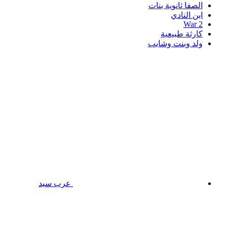
الصفا ثانوية بنات
ابن النادي
War 2
كارثة طبيعية
ولد وبنت وشايب
عرب سيد