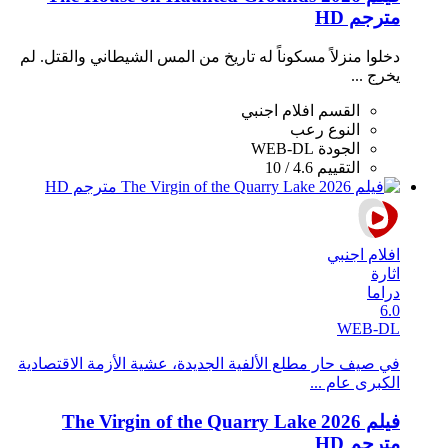
مترجم HD
دخلوا منزلاً مسكوناً له تاريخ من المس الشيطاني والقتل. لم
يخرج ...
القسم
افلام اجنبي
النوع
رعب
الجودة
WEB-DL
التقييم
4.6 / 10
افلام اجنبي
اثارة
دراما
6.0
WEB-DL
في صيف حار مطلع الألفية الجديدة، عشية الأزمة الاقتصادية
الكبرى عام ...
فيلم The Virgin of the Quarry Lake 2026
مترجم HD