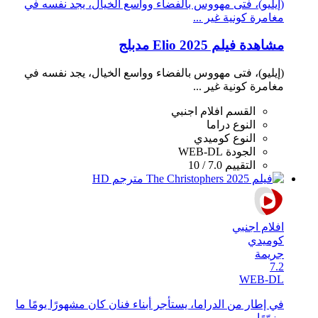
(إيليو)، فتى مهووس بالفضاء وواسع الخيال، يجد نفسه في
مغامرة كونية غير ...
مشاهدة فيلم Elio 2025 مدبلج
(إيليو)، فتى مهووس بالفضاء وواسع الخيال، يجد نفسه في
مغامرة كونية غير ...
القسم
افلام اجنبي
النوع
دراما
النوع
كوميدي
الجودة
WEB-DL
التقييم
7.0 / 10
افلام اجنبي
كوميدي
جريمة
7.2
WEB-DL
في إطار من الدراما، يستأجر أبناء فنان كان مشهورًا يومًا ما
مزوّرًا ...