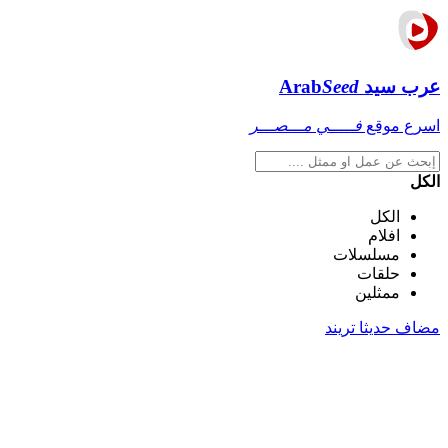
عرب سيد
Seed
Arab
اسرع موقع
فـــــي مـــصـــر
الكل
الكل
افلام
مسلسلات
حلقات
ممثلين
مضاف حديثا
تريند