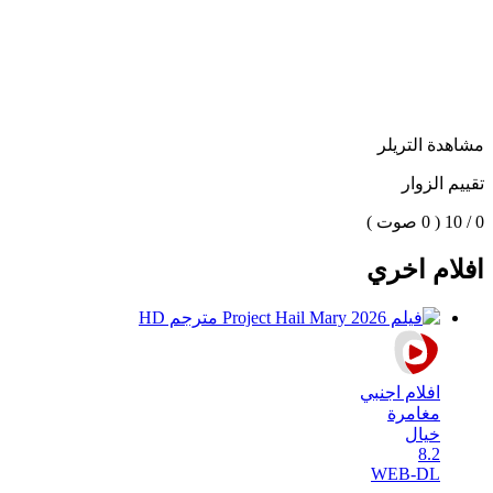
مشاهدة التريلر
تقييم الزوار
0 / 10
( 0 صوت )
افلام اخري
افلام اجنبي
مغامرة
خيال
8.2
WEB-DL