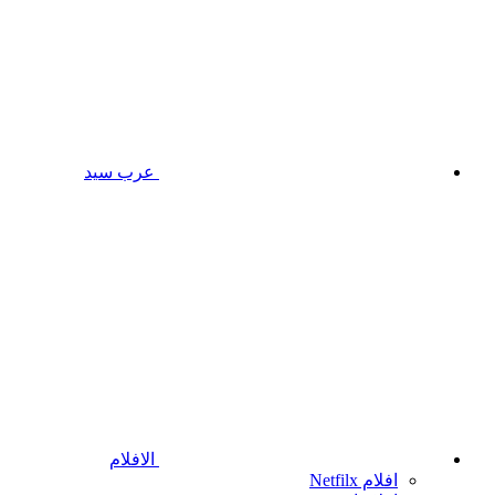
عرب سيد
الافلام
افلام Netfilx