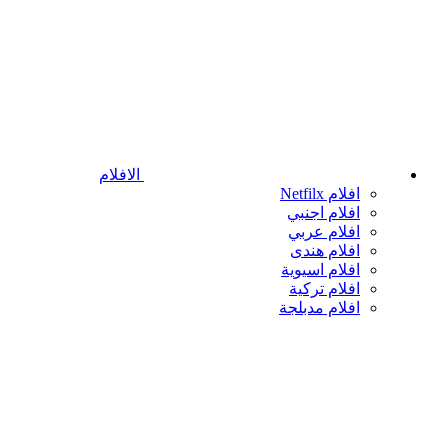
الافلام
افلام Netfilx
افلام اجنبي
افلام عربي
افلام هندى
افلام اسيوية
افلام تركية
افلام مدبلجة