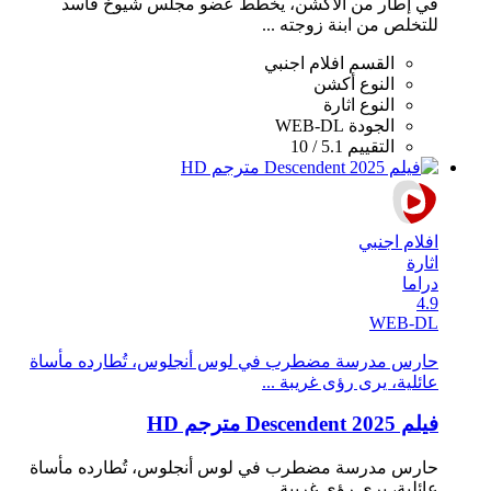
في إطار من الأكشن، يخطط عضو مجلس شيوخ فاسد
للتخلص من ابنة زوجته ...
القسم
افلام اجنبي
النوع
أكشن
النوع
اثارة
الجودة
WEB-DL
التقييم
5.1 / 10
افلام اجنبي
اثارة
دراما
4.9
WEB-DL
حارس مدرسة مضطرب في لوس أنجلوس، تُطارده مأساة
عائلية، يرى رؤى غريبة ...
فيلم Descendent 2025 مترجم HD
حارس مدرسة مضطرب في لوس أنجلوس، تُطارده مأساة
عائلية، يرى رؤى غريبة ...