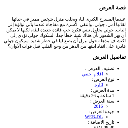
قصة العرض
عندما المسرح الكبرى ليا، ويجلب منزل شخص مميز في حياتها
لقائها أمي، جولي، والتقى الأسرة مع مفاجأة عندما يأتي لؤلؤة إلى
الباب. جولي يحاول تبني فكرة حب فائدة جديدة ليئة، لكنها لا يمكن
أن يهز الشعور بأن هناك شيئا خطأ جدا. الشكوك جولي تؤدي إلى
اكتشاف مذهلة حول بيرل أن يضع ليا في خطر شديد. سيكون جولي
قادرة على انقاذ ابنتها من الدهر من وجع القلب قبل فوات الاوان؟
تفاصيل العرض
تصنيف العرض :
افلام اجنبي
نوع العرض :
اثارة
مدة العرض :
1 ساعة و 26 دقيقة
سنة العرض :
2016
جودة العرض :
WEB-DL
تاريخ الاضافة :
2023-08-30