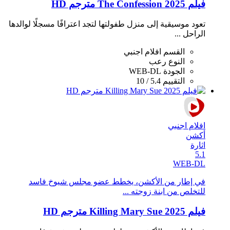
فيلم The Confession 2025 مترجم HD
تعود موسيقية إلى منزل طفولتها لتجد اعترافًا مسجلًا لوالدها
الراحل ...
القسم
افلام اجنبي
النوع
رعب
الجودة
WEB-DL
التقييم
5.4 / 10
افلام اجنبي
أكشن
اثارة
5.1
WEB-DL
في إطار من الأكشن، يخطط عضو مجلس شيوخ فاسد
للتخلص من ابنة زوجته ...
فيلم Killing Mary Sue 2025 مترجم HD