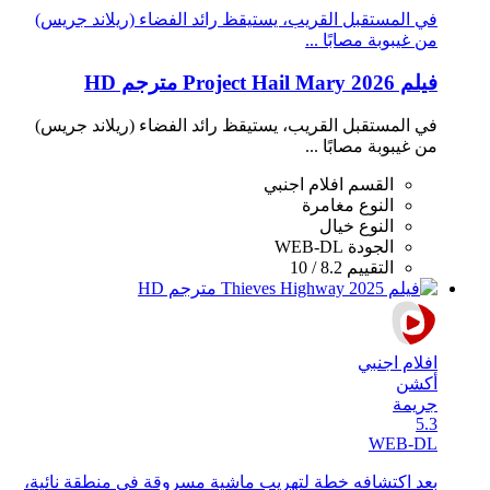
في المستقبل القريب، يستيقظ رائد الفضاء (ريلاند جريس)
من غيبوبة مصابًا ...
فيلم Project Hail Mary 2026 مترجم HD
في المستقبل القريب، يستيقظ رائد الفضاء (ريلاند جريس)
من غيبوبة مصابًا ...
القسم
افلام اجنبي
النوع
مغامرة
النوع
خيال
الجودة
WEB-DL
التقييم
8.2 / 10
افلام اجنبي
أكشن
جريمة
5.3
WEB-DL
بعد اكتشافه خطة لتهريب ماشية مسروقة في منطقة نائية،