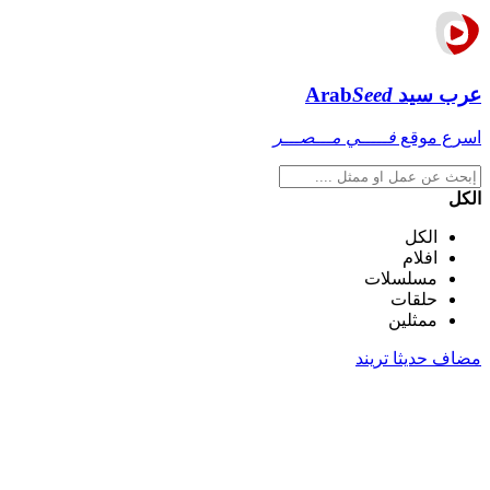
عرب سيد
Seed
Arab
اسرع موقع
فـــــي مـــصـــر
الكل
الكل
افلام
مسلسلات
حلقات
ممثلين
مضاف حديثا
تريند