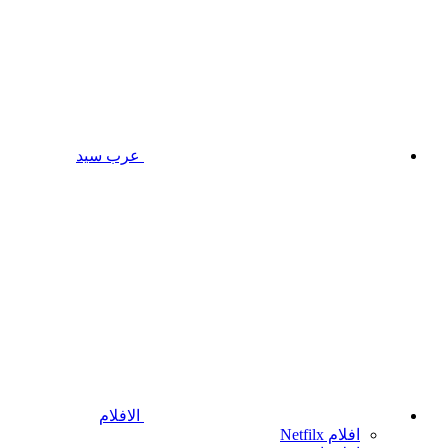
عرب سيد
الافلام
افلام Netfilx