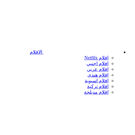
الافلام
افلام Netfilx
افلام اجنبي
افلام عربي
افلام هندى
افلام اسيوية
افلام تركية
افلام مدبلجة