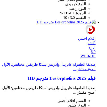
النوع
كوميدي
النوع
رعب
الجودة
WEB-DL
التقييم
3.0 / 10
افلام اجنبي
أكشن
اثارة
6.0
WEB-DL
صديقا الطفولة غابرييل وإدريس سلكا طريقين مختلفين: الأول
أصبح مفتش ...
فيلم Les orphelins 2025 مترجم HD
صديقا الطفولة غابرييل وإدريس سلكا طريقين مختلفين: الأول
أصبح مفتش ...
القسم
افلام اجنبي
النوع
أكشن