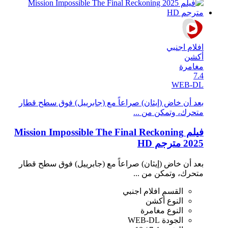
افلام اجنبي
أكشن
مغامرة
7.4
WEB-DL
بعد أن خاض (إيثان) صراعاً مع (جابرييل) فوق سطح قطار
متحرك، وتمكن من ...
فيلم Mission Impossible The Final Reckoning
2025 مترجم HD
بعد أن خاض (إيثان) صراعاً مع (جابرييل) فوق سطح قطار
متحرك، وتمكن من ...
القسم
افلام اجنبي
النوع
أكشن
النوع
مغامرة
الجودة
WEB-DL