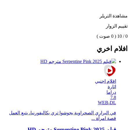
مشاهدة التريلر
تقييم الزوار
0 / 10
( 0 صوت )
افلام اخري
افلام اجنبي
اثارة
دراما
7.8
WEB-DL
في البراري الصحراوية بجوشوا تري بكاليفورنيا، يتبع العمل
قصة امرأة ...
فيلم Serpentine Pink 2025 مترجم HD