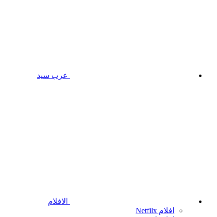
عرب سيد
الافلام
افلام Netfilx