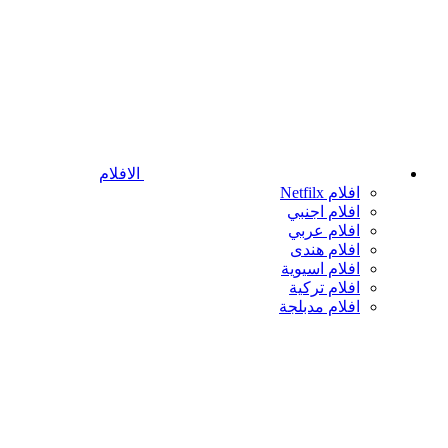
الافلام
افلام Netfilx
افلام اجنبي
افلام عربي
افلام هندى
افلام اسيوية
افلام تركية
افلام مدبلجة