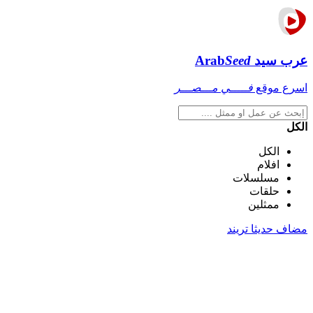
عرب سيد
Seed
Arab
اسرع موقع
فـــــي مـــصـــر
الكل
الكل
افلام
مسلسلات
حلقات
ممثلين
مضاف حديثا
تريند