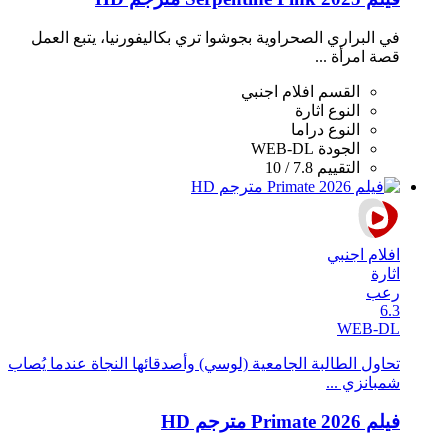
في البراري الصحراوية بجوشوا تري بكاليفورنيا، يتبع العمل
قصة امرأة ...
القسم
افلام اجنبي
النوع
اثارة
النوع
دراما
الجودة
WEB-DL
التقييم
7.8 / 10
افلام اجنبي
اثارة
رعب
6.3
WEB-DL
تحاول الطالبة الجامعية (لوسي) وأصدقائها النجاة عندما يُصاب
شمبانزي ...
فيلم Primate 2026 مترجم HD