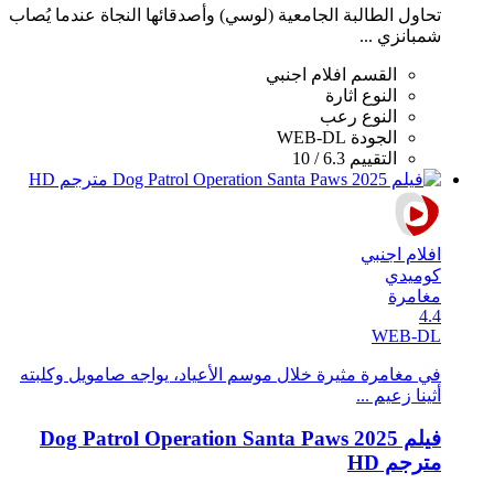
تحاول الطالبة الجامعية (لوسي) وأصدقائها النجاة عندما يُصاب
شمبانزي ...
القسم
افلام اجنبي
النوع
اثارة
النوع
رعب
الجودة
WEB-DL
التقييم
6.3 / 10
افلام اجنبي
كوميدي
مغامرة
4.4
WEB-DL
في مغامرة مثيرة خلال موسم الأعياد، يواجه صامويل وكلبته
أثينا زعيم ...
فيلم Dog Patrol Operation Santa Paws 2025
مترجم HD